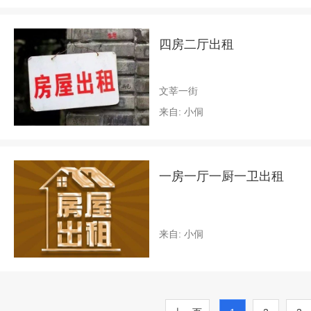
四房二厅出租
文莘一街
来自: 小侗
一房一厅一厨一卫出租
来自: 小侗