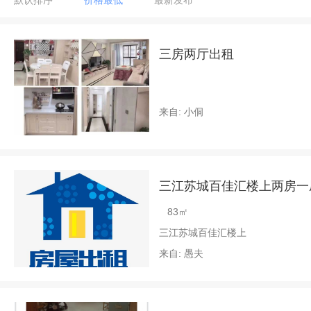
默认排序
价格最低
最新发布
三房两厅出租
来自: 小侗
83㎡
三江苏城百佳汇楼上
来自: 愚夫