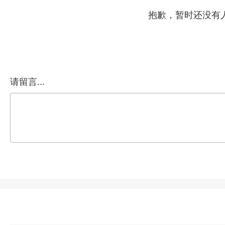
抱歉，暂时还没有
请留言...