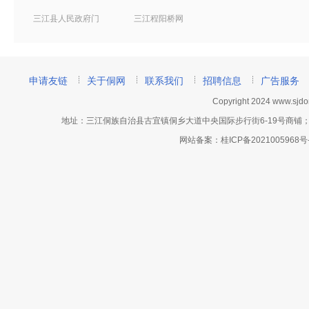
三江县人民政府门
三江程阳桥网
户网站
申请友链
关于侗网
联系我们
招聘信息
广告服务
Copyright 2024 www.sj
地址：三江侗族自治县古宜镇侗乡大道中央国际步行街6-19号商铺；网站客服电话
网站备案：
桂ICP备2021005968号