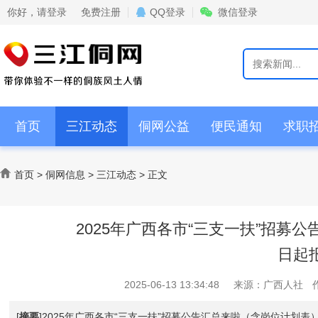
你好，
请登录
免费注册
QQ登录
微信登录
首页
三江动态
侗网公益
便民通知
求职
情感交流
商家活动
首页
>
侗网信息
>
三江动态
>
正文
2025年广西各市“三支一扶”招募
日起
2025-06-13 13:34:48
来源：
广西人社
[
摘要
]2025年广西各市“三支一扶”招募公告汇总来啦（含岗位计划表