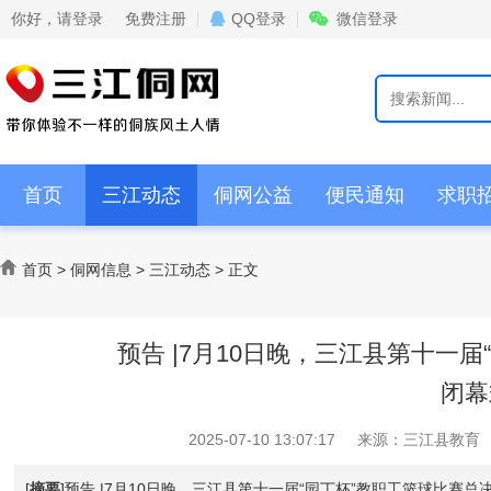
你好，
请登录
免费注册
QQ登录
微信登录
首页
三江动态
侗网公益
便民通知
求职
情感交流
商家活动
首页
>
侗网信息
>
三江动态
>
正文
预告 |7月10日晚，三江县第十一
闭幕
2025-07-10 13:07:17
来源：
三江县教育
[
摘要
]预告 |7月10日晚，三江县第十一届“园丁杯”教职工篮球比赛总