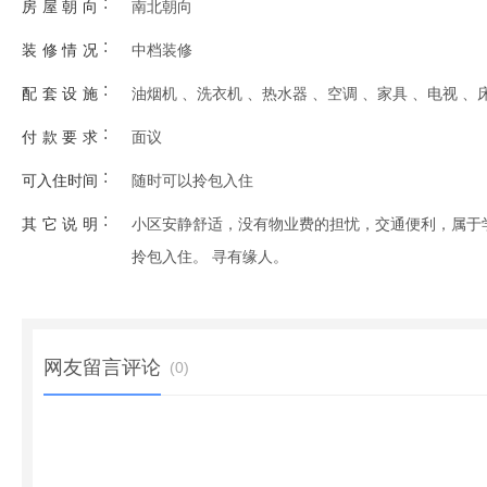
:
房屋朝向
南北朝向
:
装修情况
中档装修
:
配套设施
油烟机 、洗衣机 、热水器 、空调 、家具 、电视 、
:
付款要求
面议
:
可入住时间
随时可以拎包入住
:
其它说明
小区安静舒适，没有物业费的担忧，交通便利，属于
拎包入住。 寻有缘人。
网友留言评论
(
0
)