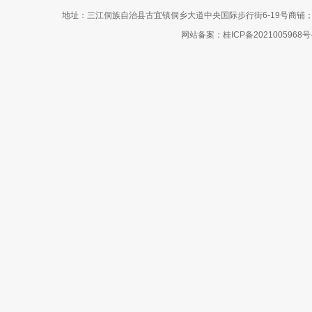
地址：三江侗族自治县古宜镇侗乡大道中央国际步行街6-19号商铺；网站客服电话
网站备案：
桂ICP备2021005968号