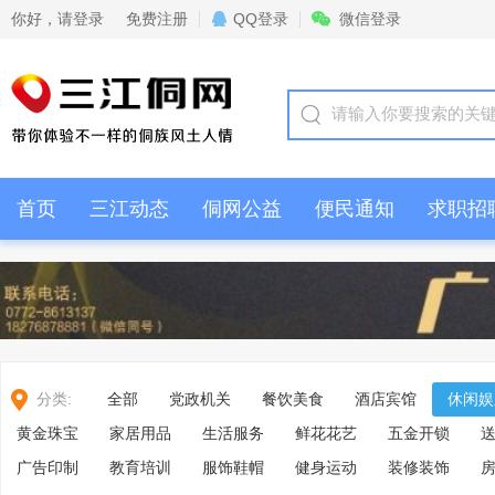
你好，
请登录
免费注册
QQ登录
微信登录
首页
三江动态
侗网公益
便民通知
求职招
情感交流
商家活动
分类:
全部
党政机关
餐饮美食
酒店宾馆
休闲娱
黄金珠宝
家居用品
生活服务
鲜花花艺
五金开锁
广告印制
教育培训
服饰鞋帽
健身运动
装修装饰