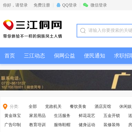
你好，
请登录
免费注册
QQ登录
微信登录
首页
三江动态
侗网公益
便民通知
求职招
情感交流
商家活动
分类:
全部
党政机关
餐饮美食
酒店宾馆
休闲娱
黄金珠宝
家居用品
生活服务
鲜花花艺
五金开锁
广告印制
教育培训
服饰鞋帽
健身运动
装修装饰