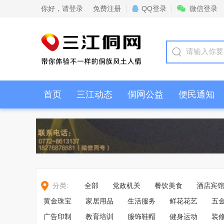
你好，
请登录
免费注册
QQ登录
微信登录
首页
三江动态
侗网公益
便民通知
分类:
全部
党政机关
餐饮美食
酒店宾
黄金珠宝
家居用品
生活服务
鲜花花艺
五
广告印制
教育培训
服饰鞋帽
健身运动
装