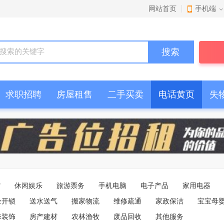
网站首页
手机端
搜索
求职招聘
房屋租售
二手买卖
电话黄页
失
馆
休闲娱乐
旅游票务
手机电脑
电子产品
家用电器
金开锁
送水送气
搬家物流
维修疏通
家政保洁
宝宝母
修装饰
房产建材
农林渔牧
废品回收
其他服务