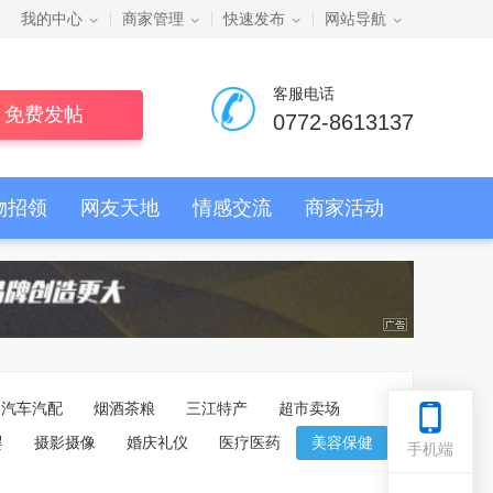
我的中心
商家管理
快速发布
网站导航
客服电话
免费发帖
0772-8613137
物招领
网友天地
情感交流
商家活动
汽车汽配
烟酒茶粮
三江特产
超市卖场
婴
摄影摄像
婚庆礼仪
医疗医药
美容保健
手机端